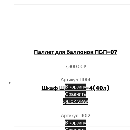
Паллет для баллонов ПБП-07
7,900.00
Р
Артикул: 11014
В корзину
Шкаф ШГР 40-1-4(40л)
Сравнить
Quick View
8,000.00
Р
Артикул: 11012
В корзину