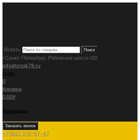
Искать:
Поиск
г.Санкт-Петербург, Рябовское шоссе 120
info@znak78.ru
Login
0
Корзина
0.00
Р
Корзина
Заказать звонок
+7(812) 372-57-47