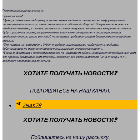
Политика конфиденциальности
Правила сайта*
*Цены, а также иная информация, размещенная на данном сайте, носят информационный
характер и ни при каких условиях не являются публичной офертой. Все расчеты являются
предварительными, а точная стоимость и наличие нужного количества конкретного товара
будут указаны в письме, направленном на вашу электронную почту после оформления
предварительного заказа (который не является предварительным договором купли-продажи
товара)
*Окончательная стоимость будет определена на основании прайс-листа продавца,
действующего на момент отправки письма на вашу электронную почту.
*Товар, информация о котором размещена на настоящем сайте, не признается предназначенным
для продажи дистанционным способом, поскольку все условия продажи (цена, товар и т.п.)
подлежат согласованию отдельно.
ХОТИТЕ ПОЛУЧАТЬ НОВОСТИ?
ПОДПИШИТЕСЬ НА НАШ КАНАЛ.
ZNAK78
ХОТИТЕ ПОЛУЧАТЬ НОВОСТИ?
Подпишитесь на нашу рассылку.