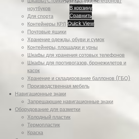
Артикул: 99998
Шкафы/Стойки для зарядки телефонов/
В корзину
ноутбуков
Сравнить
Для спорта
Quick View
Контейнеры КРЛ
Почтовые ящики
Хранение одежды, обуви и сумок
Контейнеры, площадки и урны
Шкафы для хранения сотовых телефонов
Шкафы для противогазов, бронежилетов и
касок
Хранение и складирование баллонов (ГБО)
Производственная мебель
Навигационные знаки
Запрещающие навигационные знаки
Оборудование для разметки
Холодный пластик
Термопластик
Краска