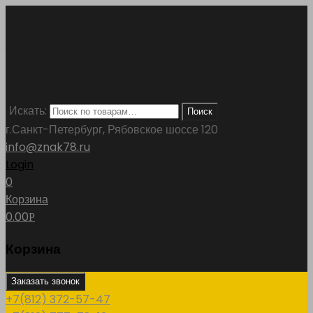
Искать:
Поиск
г.Санкт-Петербург, Рябовское шоссе 120
info@znak78.ru
Login
0
Корзина
0.00
Р
Корзина
Заказать звонок
+7(812) 372-57-47