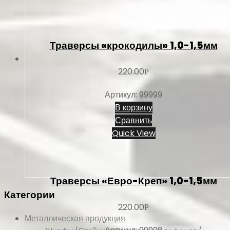
Траверсы «крокодилы» 1,0-1,5мм
220.00
Р
Артикул: 99999
В корзину
Сравнить
Quick View
Траверсы «Евро-Креп» 1,0-1,5мм
Категории
220.00
Р
Металлическая продукция