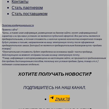
Контакты
Стать партнером
Стать поставщиком
Политика конфиденциальности
Правила сайта*
*Цены, а также иная информация, размещенная на данном сайте, носят информационный
характер и ни при каких условиях не являются публичной офертой. Все расчеты являются
предварительными, а точная стоимость и наличие нужного количества конкретного товара
будут указаны в письме, направленном на вашу электронную почту после оформления
предварительного заказа (который не является предварительным договором купли-продажи
товара)
*Окончательная стоимость будет определена на основании прайс-листа продавца,
действующего на момент отправки письма на вашу электронную почту.
*Товар, информация о котором размещена на настоящем сайте, не признается предназначенным
для продажи дистанционным способом, поскольку все условия продажи (цена, товар и т.п.)
подлежат согласованию отдельно.
ХОТИТЕ ПОЛУЧАТЬ НОВОСТИ?
ПОДПИШИТЕСЬ НА НАШ КАНАЛ.
ZNAK78