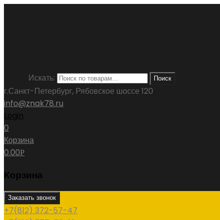
Искать:
Поиск
г.Санкт-Петербург, Рябовское шоссе 120
info@znak78.ru
Login
0
Корзина
0.00
Р
Корзина
Заказать звонок
+7(812) 372-57-47