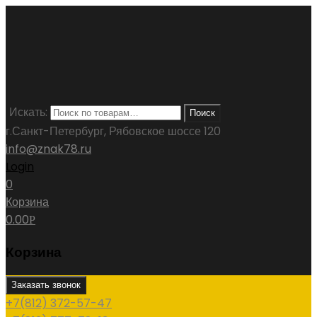
Искать:
Поиск
г.Санкт-Петербург, Рябовское шоссе 120
info@znak78.ru
Login
0
Корзина
0.00
Р
Корзина
Заказать звонок
+7(812) 372-57-47