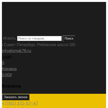
Искать:
Поиск
г.Санкт-Петербург, Рябовское шоссе 120
info@znak78.ru
Login
0
Корзина
0.00
Р
Корзина
Заказать звонок
+7(812) 372-57-47