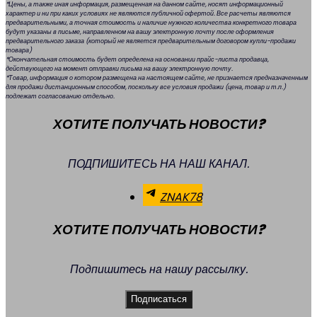
*Цены, а также иная информация, размещенная на данном сайте, носят информационный
характер и ни при каких условиях не являются публичной офертой. Все расчеты являются
предварительными, а точная стоимость и наличие нужного количества конкретного товара
будут указаны в письме, направленном на вашу электронную почту после оформления
предварительного заказа (который не является предварительным договором купли-продажи
товара)
*Окончательная стоимость будет определена на основании прайс-листа продавца,
действующего на момент отправки письма на вашу электронную почту.
*Товар, информация о котором размещена на настоящем сайте, не признается предназначенным
для продажи дистанционным способом, поскольку все условия продажи (цена, товар и т.п.)
подлежат согласованию отдельно.
ХОТИТЕ ПОЛУЧАТЬ НОВОСТИ?
ПОДПИШИТЕСЬ НА НАШ КАНАЛ.
ZNAK78
ХОТИТЕ ПОЛУЧАТЬ НОВОСТИ?
Подпишитесь на нашу рассылку.
Подписаться