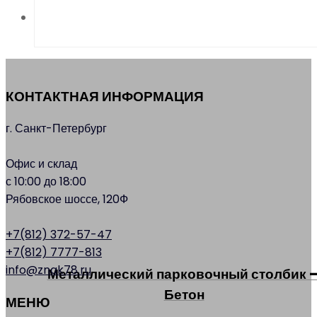
КОНТАКТНАЯ ИНФОРМАЦИЯ
г. Санкт-Петербург
Офис и склад
с 10:00 до 18:00
Рябовское шоссе, 120Ф
+7(812) 372-57-47
+7(812) 7777-813
info@znak78.ru
Металлический парковочный столбик 
Бетон
МЕНЮ